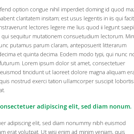
ifend option congue nihil imperdiet doming id quod ma
ent claritatem insitam; est usus legentis in iis qui facit
straverunt lectores legere me lius quod ii legunt saepi
s, qui sequitur mutationem consuetudium lectorum. Mi
nunc putamus parum claram, anteposuerit litterarum
decima et quinta decima. Eodem modo typi, qui nunc n
n futurum. Lorem ipsum dolor sit amet, consectetuer
 euismod tincidunt ut laoreet dolore magna aliquam er
quis nostrud exerci tation ullamcorper suscipit lobortis
t.
onsectetuer adipiscing elit, sed diam nonum.
uer adipiscing elit, sed diam nonummy nibh euismod
am erat volutpat. Ut wisi enim ad minim veniam, quis