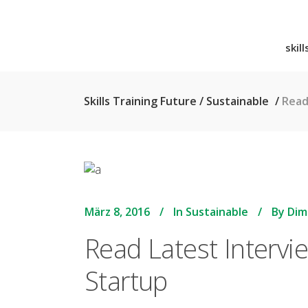
skil
Skills Training Future
/
Sustainable
/
Read
März 8, 2016
In
Sustainable
By
Dimi
Read Latest Intervi
Startup