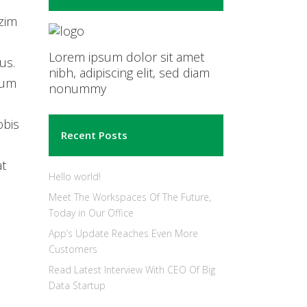
zim
Lorem ipsum dolor sit amet
us.
nibh, adipiscing elit, sed diam
rum
nonummy
obis
Recent Posts
at
Hello world!
Meet The Workspaces Of The Future,
Today in Our Office
App’s Update Reaches Even More
Customers
Read Latest Interview With CEO Of Big
Data Startup