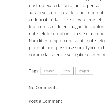
nostrud exerci tation ullamcorper susci
autem vel eum iriure dolor in hendrerit 
eu feugiat nulla facilisis at vero eros e
luptatum zzril delenit augue duis dolore
nobis eleifend option congue nihil imp
Nam liber tempor cum soluta nobis ele
placerat facer possim assum. Typi non hab
eorum claritatem. Investigationes demon
Tags:
Launch
New
Project
No Comments
Post a Comment