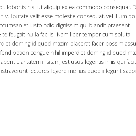
pit lobortis nisl ut aliquip ex ea commodo consequat. D
in vulputate velit esse molestie consequat, vel illum do
t accumsan et iusto odio dignissim qui blandit praesent
 te feugait nulla facilisi. Nam liber tempor cum soluta
erdiet doming id quod mazim placerat facer possim ass
ifend option congue nihil imperdiet doming id quod ma
ent claritatem insitam; est usus legentis in iis qui facit
straverunt lectores legere me lius quod ii legunt saepi