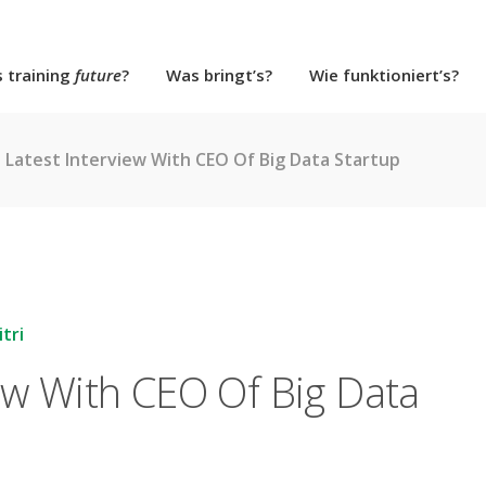
ls training
future
?
Was bringt’s?
Wie funktioniert’s?
 Latest Interview With CEO Of Big Data Startup
tri
ew With CEO Of Big Data